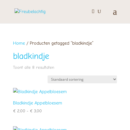
Home
/ Producten getagged “bladkindje”
bladkindje
Toont alle 8 resultaten
Bladkindje Appelbloesem
Prijsklasse:
€
2,00
-
€
3,00
€ 2,00
tot