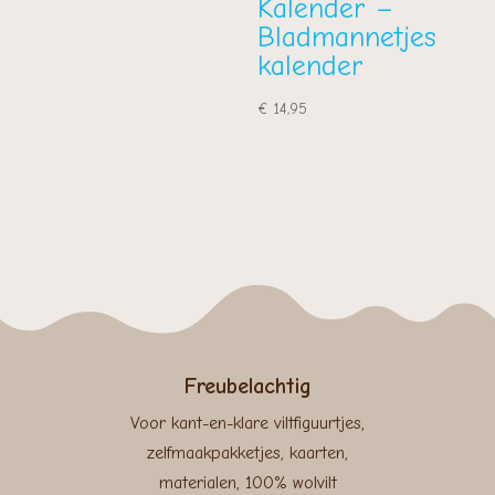
Kalender –
tot
Bladmannetjes
€ 4,00
kalender
€
14,95
Freubelachtig
Voor kant-en-klare viltfiguurtjes,
zelfmaakpakketjes, kaarten,
materialen, 100% wolvilt