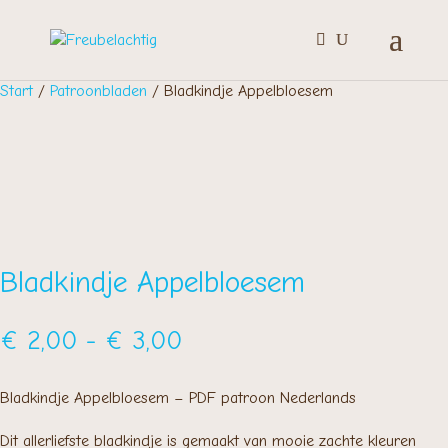
Start
/
Patroonbladen
/ Bladkindje Appelbloesem
Bladkindje Appelbloesem
Prijsklasse:
€
2,00
-
€
3,00
€ 2,00
tot
Bladkindje Appelbloesem – PDF patroon Nederlands
€ 3,00
Dit allerliefste bladkindje is gemaakt van mooie zachte kleuren