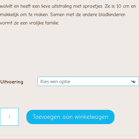
wolvilt en heeft een lieve uitstraling met sproetjes. Ze is 10 cm en
makkelijk om te maken. Samen met de andere bladkinderen
vormt ze een vrolijke familie.
Uitvoering
Bladkindje
Toevoegen aan winkelwagen
Appelbloesem
aantal