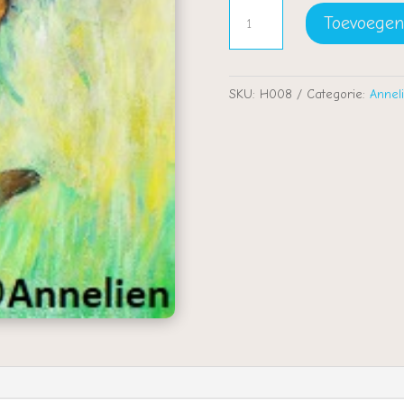
Boeket
Toevoegen
aantal
SKU:
H008
Categorie:
Annel