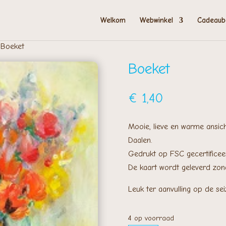
Welkom
Webwinkel
Cadeaub
Boeket
Boeket
€
1,40
Mooie, lieve en warme ansich
Daalen.
Gedrukt op FSC gecertificeer
​De kaart wordt geleverd zo
Leuk ter aanvulling op de sei
4 op voorraad