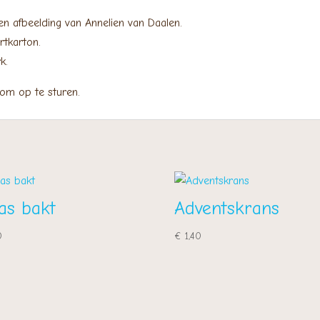
n afbeelding van Annelien van Daalen.
rtkarton.
k.
 om op te sturen.
as bakt
Adventskrans
0
€
1,40