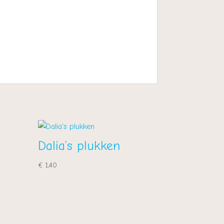
Dalia’s plukken
€
1,40