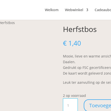
Welkom
Webwinkel
Cadeaub
Herfstbos
Herfstbos
€
1,40
Mooie, lieve en warme ansic
Daalen.
Gedrukt op FSC gecertificeer
​De kaart wordt geleverd zo
Leuk ter aanvulling op de sei
2 op voorraad
Herfstbos
Toevoege
aantal