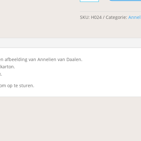
SKU:
H024
Categorie:
Annel
en afbeelding van Annelien van Daalen.
tkarton.
k.
 om op te sturen.