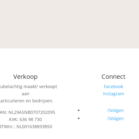
Verkoop
Connect
eubelachtig maakt/ verkoopt
Facebook
aan
Instagram
articulieren en bedrijven.
Volgen
BAN: NL29ASNB0707202095
Volgen
KVK: 636 98 730
BTWnr.: NL001638893B50