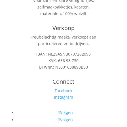
Voor kant-en-klare viltfiguurtjes,
zelfmaakpakketjes, kaarten,
materialen, 100% wolvilt
Verkoop
Freubelachtig maakt/ verkoopt aan
particulieren en bedrijven.
IBAN: NL29ASNB0707202095
KVK: 636 98 730
BTWnr.: NL001638893B50
Connect
Facebook
Instagram
Volgen
Volgen